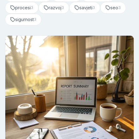
procesi
razvoj
savjeti
seo
3
3
3
3
sigurnost
3