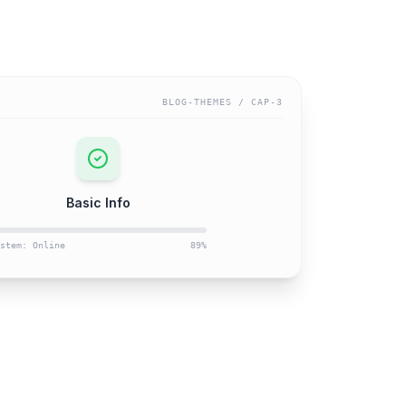
BLOG-THEMES
/ CAP-
3
Basic Info
stem: Online
89
%