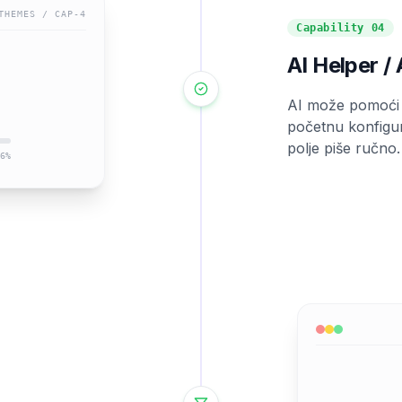
THEMES
/ CAP-
4
Capability
04
AI Helper /
AI može pomoći po
početnu konfigur
polje piše ručno.
6
%