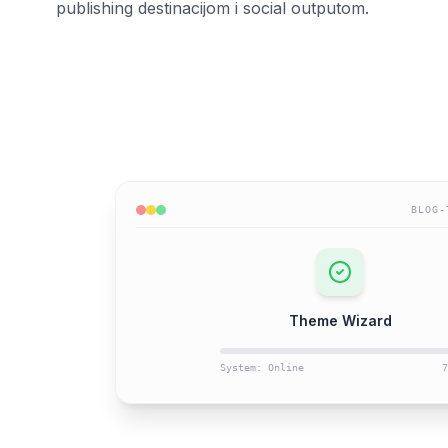
publishing destinacijom i social outputom.
BLOG-
Theme Wizard
System: Online
7