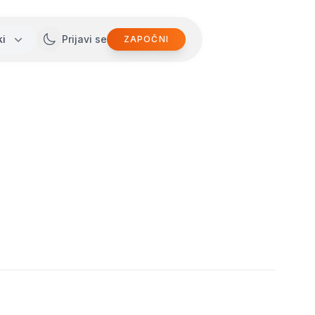
ki
Prijavi se
ZAPOČNI