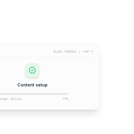
BLOG-THEMES
/ CAP-
7
Content setup
stem: Online
77
%