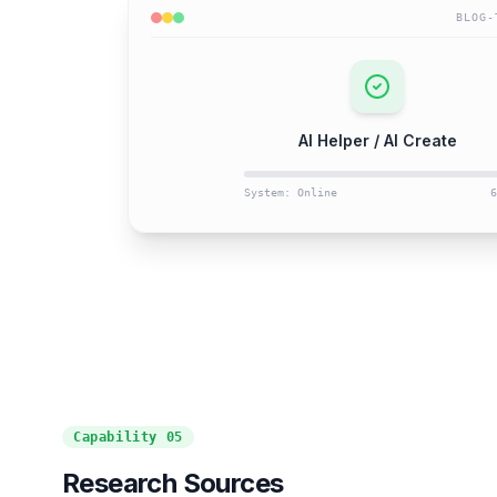
BLOG-
AI Helper / AI Create
System: Online
6
Capability
05
Research Sources