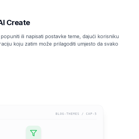
 AI Create
puniti ili napisati postavke teme, dajući korisniku
aciju koju zatim može prilagoditi umjesto da svako
BLOG-THEMES
/ CAP-
5