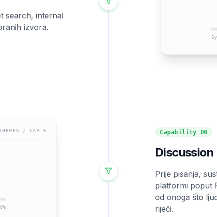
et search, internal
branih izvora.
Sy
THEMES
/ CAP-
6
Capability
06
Discussion
Prije pisanja, su
platformi poput R
od onoga što lju
riječi.
0
%