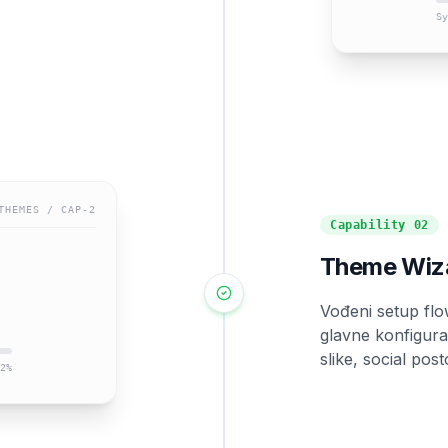
Sy
THEMES
/ CAP-
2
Capability
02
Theme Wiz
Vođeni setup flow
glavne konfigura
slike, social pos
2
%