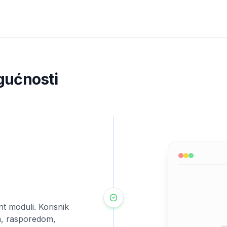
gućnosti
t moduli. Korisnik
m, rasporedom,