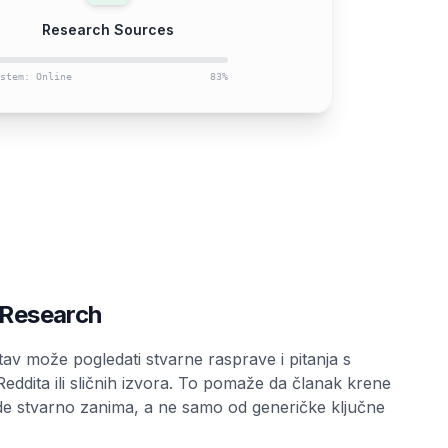
Research Sources
stem: Online
83
%
 Research
stav može pogledati stvarne rasprave i pitanja s
eddita ili sličnih izvora. To pomaže da članak krene
de stvarno zanima, a ne samo od generičke ključne