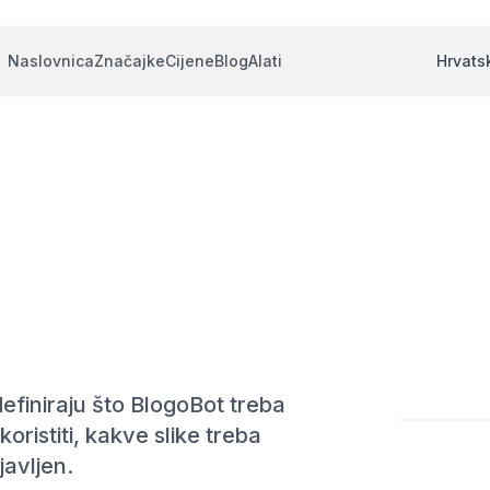
Naslovnica
Značajke
Cijene
Blog
Alati
Hrvats
efiniraju što BlogoBot treba
 koristiti, kakve slike treba
javljen.