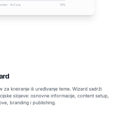
stem: Online
55
%
ard
 za kreiranje ili uređivanje teme. Wizard sadrži
cijske slojeve: osnovne informacije, content setup,
tove, branding i publishing.