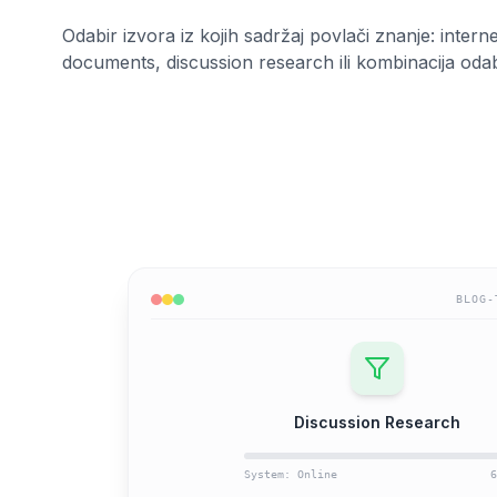
Odabir izvora iz kojih sadržaj povlači znanje: intern
documents, discussion research ili kombinacija oda
BLOG-
Discussion Research
System: Online
6