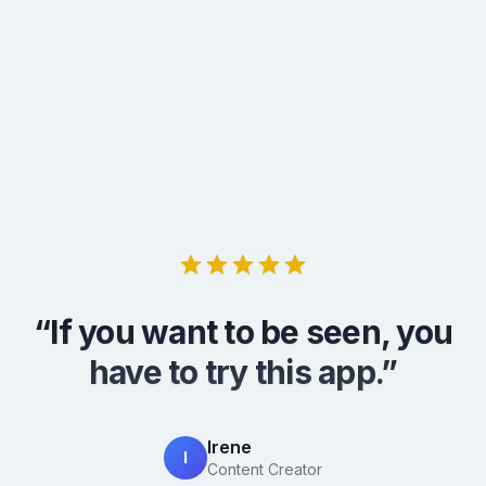
“
Turn your knowledge into
professional posts with AI.
”
Jane Doe
J
Marketing Expert