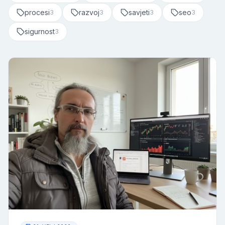
procesi
razvoj
savjeti
seo
3
3
3
3
sigurnost
3