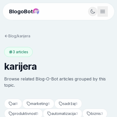
BlogoBot
Blog
/
karijera
3
articles
karijera
Browse related Blog-O-Bot articles grouped by this
topic.
ai
marketing
sadržaj
8
6
6
produktivnost
automatizacija
biznis
5
3
3